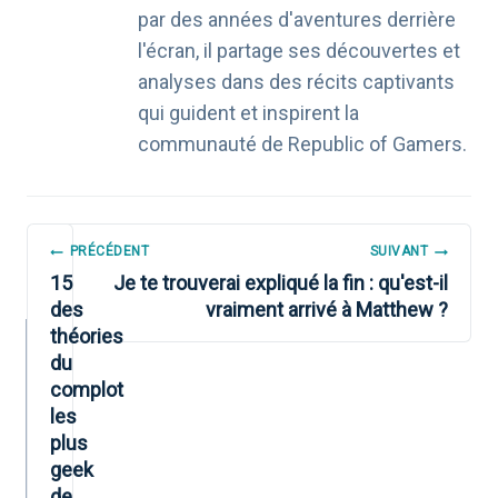
par des années d'aventures derrière
l'écran, il partage ses découvertes et
analyses dans des récits captivants
qui guident et inspirent la
communauté de Republic of Gamers.
NAVIGATION
PRÉCÉDENT
SUIVANT
DE
15
Je te trouverai expliqué la fin : qu'est-il
des
vraiment arrivé à Matthew ?
L’ARTICLE
théories
du
complot
les
plus
geek
de