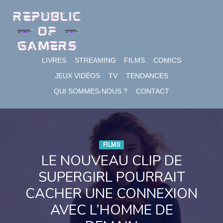
Skip
to
content
LIVRES
STREAMING
FILMS
COMICS
JEUX VIDÉOS
TV
TENDANCES
QUI SOMMES-NOUS ?
CONTACT
FILMS
LE NOUVEAU CLIP DE
SUPERGIRL POURRAIT
CACHER UNE CONNEXION
AVEC L’HOMME DE