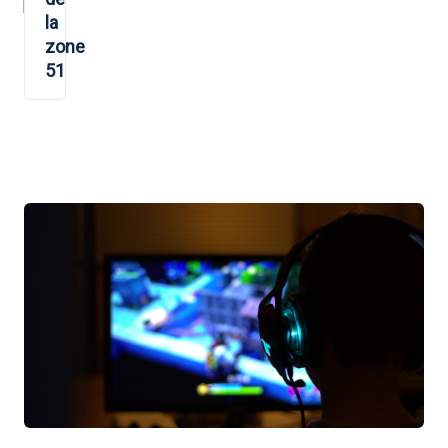
la
zone
51