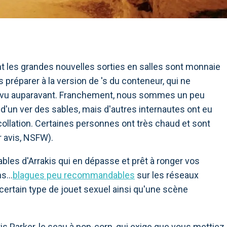
les grandes nouvelles sorties en salles sont monnaie
 préparer à la version de 's du conteneur, qui ne
s vu auparavant. Franchement, nous sommes un peu
 d'un ver des sables, mais d'autres internautes ont eu
 collation. Certaines personnes ont très chaud et sont
r avis, NSFW).
bles d'Arrakis qui en dépasse et prêt à ronger vos
uns…
blagues peu recommandables
sur les réseaux
ertain type de jouet sexuel ainsi qu'une scène
is Parker, le seau à pop-corn, qui exige que vous mettiez