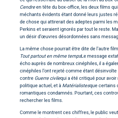
Cendre
en tête du box-office, les deux films qu
méchants évidents étant donné leurs justes 
de chose qui attirerait des adeptes parmi les m
Perkins et seraient ignorés par tout le reste. M
un désir d'œuvres désordonnées sans message 
La même chose pourrait être dite de l'autre film
Tout partout en même temps
Le message extat
écho auprès de nombreux cinéphiles, il a égale
cinéphiles l'ont rejeté comme étant désinvolte
contre
Guerre civile
qui a été critiqué pour avo
politique actuel, et à
Matérialistes
que certains o
romantiques condamnés. Pourtant, ces controv
rechercher les films.
Comme le montrent ces chiffres, le public veut