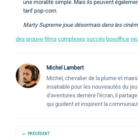
une moralité simple. Mais ils peuvent égaleme
tarif pop-corn.
Marty Supreme joue désormais dans les ciném
des
prouve
films
complexes
succès
boxoffice
ve
Michel Lambert
Michel, chevalier de la plume et maest
insatiable pour les nouveautés du je
d'aventures derrière l'écran, il part
qui guident et inspirent la communau
NAVIGATION
PRÉCÉDENT