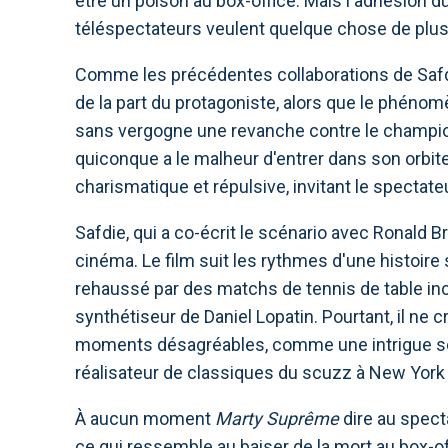
être un poison au box-office. Mais l'adhésion d
téléspectateurs veulent quelque chose de plu
Comme les précédentes collaborations de Safd
de la part du protagoniste, alors que le phén
sans vergogne une revanche contre le champio
quiconque a le malheur d'entrer dans son orbite
charismatique et répulsive, invitant le spectate
Safdie, qui a co-écrit le scénario avec Ronald
cinéma. Le film suit les rythmes d'une histoire
rehaussé par des matchs de tennis de table inc
synthétiseur de Daniel Lopatin. Pourtant, il ne
moments désagréables, comme une intrigue sec
réalisateur de classiques du scuzz à New York
À aucun moment
Marty Suprême
dire au spect
ce qui ressemble au baiser de la mort au box-o