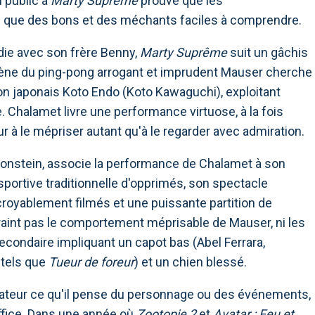
u public à
Marty Suprême
prouve que les
s que des bons et des méchants faciles à comprendre.
ie avec son frère Benny,
Marty Suprême
suit un gâchis
omène du ping-pong arrogant et imprudent Mauser cherche
n japonais Koto Endo (Koto Kawaguchi), exploitant
. Chalamet livre une performance virtuose, à la fois
ur à le mépriser autant qu'à le regarder avec admiration.
 Bronstein, associe la performance de Chalamet à son
 sportive traditionnelle d'opprimés, son spectacle
royablement filmés et une puissante partition de
 craint pas le comportement méprisable de Mauser, ni les
ondaire impliquant un capot bas (Abel Ferrara,
 tels que
Tueur de foreur
) et un chien blessé.
ateur ce qu'il pense du personnage ou des événements,
ffice. Dans une année où
Zootopie 2
et
Avatar : Feu et