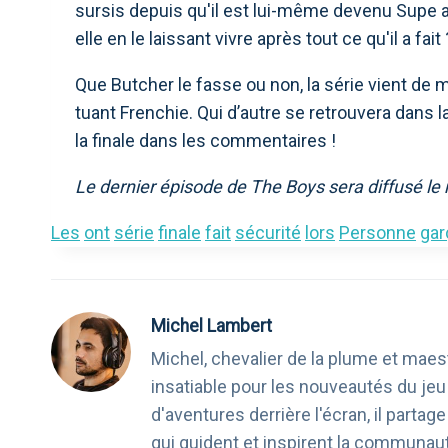
sursis depuis qu'il est lui-même devenu Supe ap
elle en le laissant vivre après tout ce qu'il a fait 
Que Butcher le fasse ou non, la série vient de
tuant Frenchie. Qui d’autre se retrouvera dans l
la finale dans les commentaires !
Le dernier épisode de The Boys sera diffusé le
Les
ont
série
finale
fait
sécurité
lors
Personne
gar
Michel Lambert
Michel, chevalier de la plume et maest
insatiable pour les nouveautés du je
d'aventures derrière l'écran, il part
qui guident et inspirent la communau