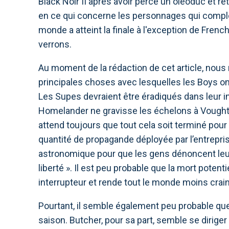
Black Noir II après avoir percé un oléoduc et r
en ce qui concerne les personnages qui complo
monde a atteint la finale à l'exception de Fren
verrons.
Au moment de la rédaction de cet article, nous 
principales choses avec lesquelles les Boys on
Les Supes devraient être éradiqués dans leur in
Homelander ne gravisse les échelons à Vought. A
attend toujours que tout cela soit terminé pour 
quantité de propagande déployée par l’entrepr
astronomique pour que les gens dénoncent leur
liberté ». Il est peu probable que la mort pote
interrupteur et rende tout le monde moins crain
Pourtant, il semble également peu probable que
saison. Butcher, pour sa part, semble se diriger 