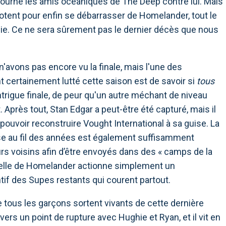
etourné les amis océaniques de The Deep contre lui. Mais
tent pour enfin se débarrasser de Homelander, tout le
chie. Ce ne sera sûrement pas le dernier décès que nous
n'avons pas encore vu la finale, mais l'une des
t certainement lutté cette saison est de savoir si
tous
trigue finale, de peur qu'un autre méchant de niveau
près tout, Stan Edgar a peut-être été capturé, mais il
pouvoir reconstruire Vought International à sa guise. La
ise au fil des années est également suffisamment
s voisins afin d’être envoyés dans des « camps de la
ntielle de Homelander actionne simplement un
tif des Supes restants qui courent partout.
 tous les garçons sortent vivants de cette dernière
vers un point de rupture avec Hughie et Ryan, et il vit en