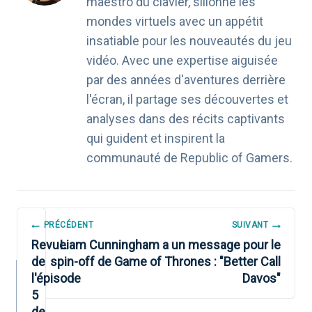
maestro du clavier, sillonne les
mondes virtuels avec un appétit
insatiable pour les nouveautés du jeu
vidéo. Avec une expertise aiguisée
par des années d'aventures derrière
l'écran, il partage ses découvertes et
analyses dans des récits captivants
qui guident et inspirent la
communauté de Republic of Gamers.
NAVIGATION
PRÉCÉDENT
SUIVANT
DE
Revue
Liam Cunningham a un message pour le
de
spin-off de Game of Thrones : "Better Call
L’ARTICLE
l'épisode
Davos"
5
de