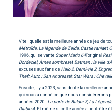
Vite : quelle est la meilleure année de jeu de t
Métroïde
,
La légende de Zelda
,
Castlevania
et
Q
1996, qui se vante
Super Mario 64
l'original
Resid
Bordeciel
,
Âmes sombres
et
Batman : la ville d
excuses aux fans de
Halo 2
,
Demi-vie 2
,
Engren
Theft Auto : San Andreas
et
Star Wars : Chevali
Ensuite, il y a 2023, sans doute la meilleure a
qui nous a donné ce que nous considérerons p
années 2020 :
La porte de Baldur 3
,
La Légende
Diablo 4.
Et même si cette année a peut-être é