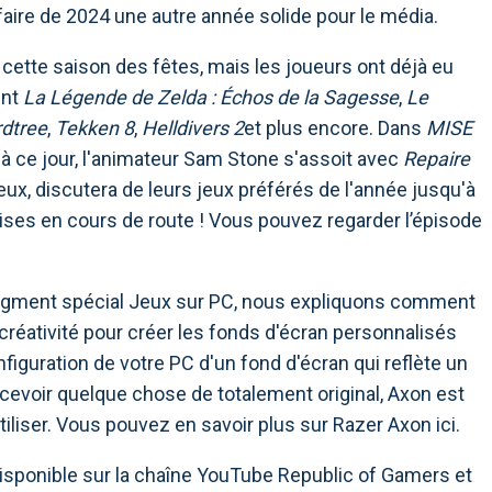
aire de 2024 une autre année solide pour le média.
 cette saison des fêtes, mais les joueurs ont déjà eu
ent
La Légende de Zelda : Échos de la Sagesse
,
Le
rdtree
,
Tekken 8
,
Helldivers 2
et plus encore. Dans
MISE
e à ce jour, l'animateur Sam Stone s'assoit avec
Repaire
ux, discutera de leurs jeux préférés de l'année jusqu'à
ises en cours de route ! Vous pouvez regarder l’épisode
segment spécial Jeux sur PC, nous expliquons comment
 créativité pour créer les fonds d'écran personnalisés
figuration de votre PC d'un fond d'écran qui reflète un
evoir quelque chose de totalement original, Axon est
 utiliser. Vous pouvez en savoir plus sur Razer Axon ici.
isponible sur la chaîne YouTube Republic of Gamers et