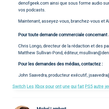
denofgeek.com ainsi que sous forme audio sur 
vos podcasts.
Maintenant, asseyez-vous, branchez-vous et 
Pour toute demande commerciale concernant
Chris Longo, directeur de la rédaction et des pa
Matthew Sullivan-Pond, éditeur,
msullivan@de
Pour les demandes des médias, contactez :
John Saavedra, producteur exécutif,
jsaavedr
Switch
Les
Xbox
pour
ont
une
qui
fait
PS5
autre
je
Michel Lambert