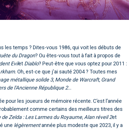
ous les temps ? Dites-vous 1986, qui voit les débuts de
uête du Dragon
? Ou êtes-vous tout à fait à propos de
ent Evil
et
Diablo
? Peut-être que vous optez pour 2011 :
'Arkham
. Oh, est-ce que j'ai sauté 2004 ? Toutes mes
age métallique solide 3
,
Monde de Warcraft
,
Grand
ers de l'Ancienne République 2
…
nnée pour les joueurs de mémoire récente. C’est l’année
robablement comme certains des meilleurs titres des
 de Zelda : Les Larmes du Royaume
,
Alan réveil 2
et
té une
légèrement
année plus modeste que 2023, il y a