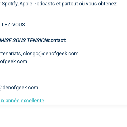
Spotify, Apple Podcasts et partout où vous obtenez
ALLEZ-VOUS !
MISE SOUS TENSION
contact:
rtenariats,
clongo@denofgeek.com
nofgeek.com
a@denofgeek.com
ux
année
excellente