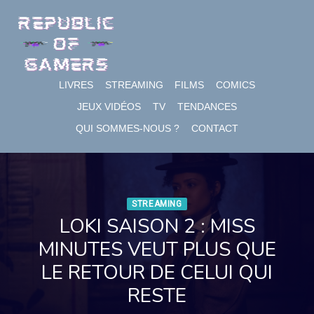
Skip
to
content
LIVRES
STREAMING
FILMS
COMICS
JEUX VIDÉOS
TV
TENDANCES
QUI SOMMES-NOUS ?
CONTACT
STREAMING
LOKI SAISON 2 : MISS
MINUTES VEUT PLUS QUE
LE RETOUR DE CELUI QUI
RESTE