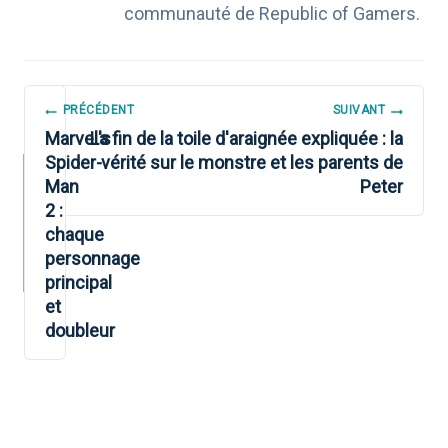
communauté de Republic of Gamers.
NAVIGATION
PRÉCÉDENT
SUIVANT
DE
Marvel's
La fin de la toile d'araignée expliquée : la
Spider-
vérité sur le monstre et les parents de
L’ARTICLE
Man
Peter
2 :
chaque
personnage
principal
et
doubleur