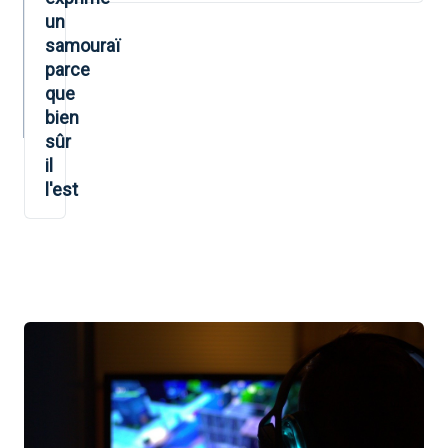
un
samouraï
parce
que
bien
sûr
il
l'est