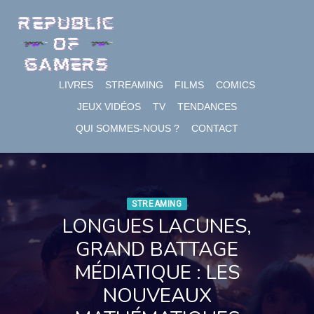
Skip
to
content
LIVRES
STREAMING
FILMS
COMICS
JEUX VIDÉOS
TV
TENDANCES
QUI SOMMES-NOUS ?
CONTACT
STREAMING
LONGUES LACUNES,
GRAND BATTAGE
MÉDIATIQUE : LES
NOUVEAUX