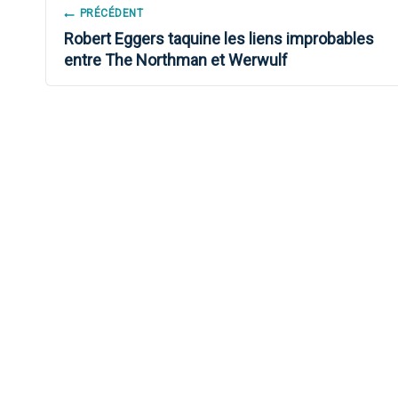
NAVIGATION
PRÉCÉDENT
Robert Eggers taquine les liens improbables
DE
entre The Northman et Werwulf
L’ARTICLE