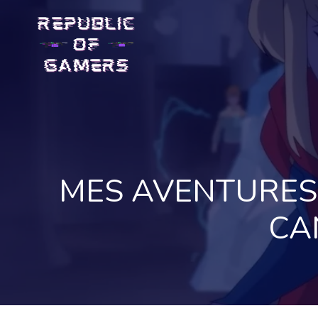
Skip
to
content
MES AVENTURES 
CA