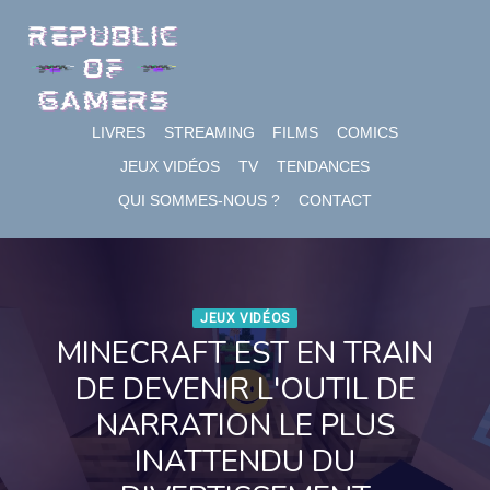
Skip
to
content
LIVRES
STREAMING
FILMS
COMICS
JEUX VIDÉOS
TV
TENDANCES
QUI SOMMES-NOUS ?
CONTACT
JEUX VIDÉOS
MINECRAFT EST EN TRAIN
DE DEVENIR L'OUTIL DE
NARRATION LE PLUS
INATTENDU DU