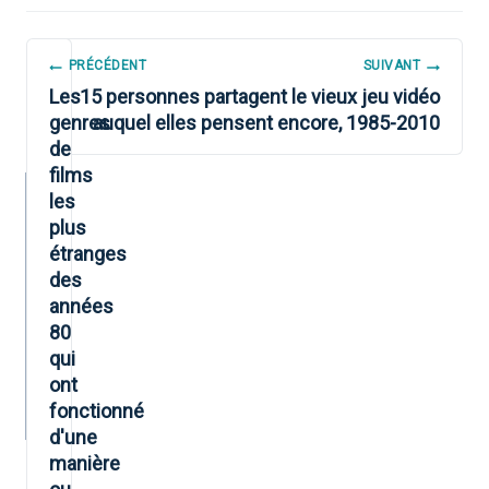
NAVIGATION
PRÉCÉDENT
SUIVANT
DE
Les
15 personnes partagent le vieux jeu vidéo
genres
auquel elles pensent encore, 1985-2010
L’ARTICLE
de
films
les
plus
étranges
des
années
80
qui
ont
fonctionné
d'une
manière