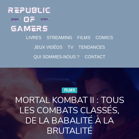
Skip
to
content
LIVRES
STREAMING
FILMS
COMICS
JEUX VIDÉOS
TV
TENDANCES
QUI SOMMES-NOUS ?
CONTACT
FILMS
MORTAL KOMBAT II : TOUS
LES COMBATS CLASSÉS,
DE LA BABALITÉ À LA
BRUTALITÉ