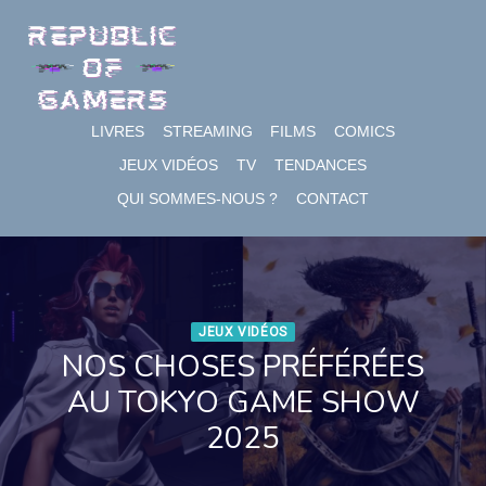
Skip
to
content
LIVRES
STREAMING
FILMS
COMICS
JEUX VIDÉOS
TV
TENDANCES
QUI SOMMES-NOUS ?
CONTACT
JEUX VIDÉOS
NOS CHOSES PRÉFÉRÉES
AU TOKYO GAME SHOW
2025