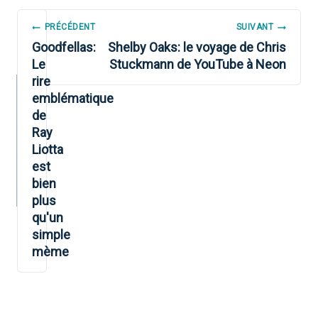
NAVIGATION
PRÉCÉDENT
SUIVANT
DE
Goodfellas:
Shelby Oaks: le voyage de Chris
Le
Stuckmann de YouTube à Neon
L’ARTICLE
rire
emblématique
de
Ray
Liotta
est
bien
plus
qu'un
simple
mème