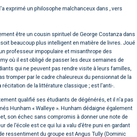
l'a exprimé un philosophe malchanceux dans , vers
nement être un cousin spirituel de George Costanza dans
it beaucoup plus intelligent en matière de livres. Joué
t un professeur impopulaire et misanthrope des
demy où il est obligé de passer les deux semaines de
nts qui ne peuvent pas rendre visite à leurs familles,
 pas tromper par le cadre chaleureux du pensionnat de la
récitation de la littérature classique ; est l'anti-.
ement qualifié ses étudiants de dégénérés, et il n'a pas
mmés Hunham « Walleye ». Hunham dédaigne également
 effet, son échec sans compromis à donner une note de
r de l'école est ce qui lui a valu d'être puni en gardant
n de ressentiment du groupe est Angus Tully (Dominic