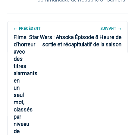
NAVIGATION
PRÉCÉDENT
SUIVANT
DE
Films
Star Wars : Ahsoka Épisode 8 Heure de
d'horreur
sortie et récapitulatif de la saison
L’ARTICLE
avec
des
titres
alarmants
en
un
seul
mot,
classés
par
niveau
de