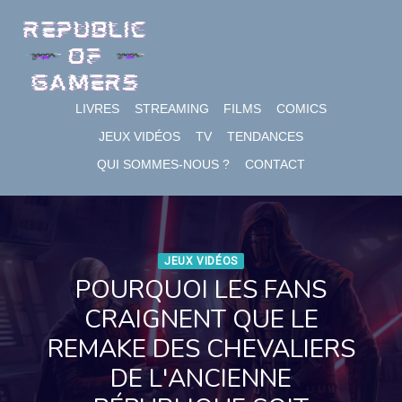
Skip
to
content
LIVRES
STREAMING
FILMS
COMICS
JEUX VIDÉOS
TV
TENDANCES
QUI SOMMES-NOUS ?
CONTACT
JEUX VIDÉOS
POURQUOI LES FANS
CRAIGNENT QUE LE
REMAKE DES CHEVALIERS
DE L'ANCIENNE