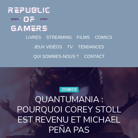
Skip
to
content
LIVRES
STREAMING
FILMS
COMICS
JEUX VIDÉOS
TV
TENDANCES
QUI SOMMES-NOUS ?
CONTACT
COMICS
QUANTUMANIA :
POURQUOI COREY STOLL
EST REVENU ET MICHAEL
PEÑA PAS