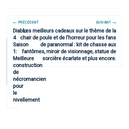
NAVIGATION
PRÉCÉDENT
SUIVANT
DE
Diablo
Les meilleurs cadeaux sur le thème de la
4
chair de poule et de l'horreur pour les fans
L’ARTICLE
Saison
de paranormal : kit de chasse aux
1:
fantômes, miroir de visionnage, statue de
Meilleure
sorcière écarlate et plus encore.
construction
de
nécromancien
pour
le
nivellement