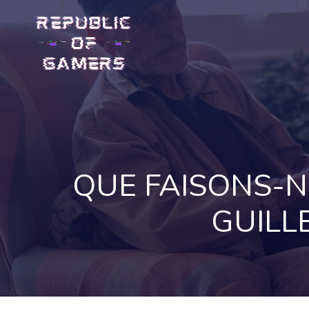
Skip
to
content
QUE FAISONS-N
GUILL