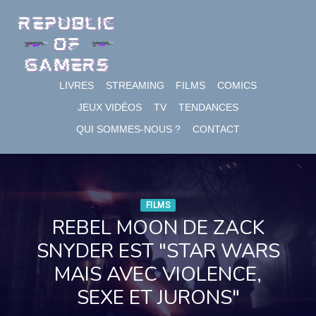
Skip
to
content
LIVRES
STREAMING
FILMS
COMICS
JEUX VIDÉOS
TV
TENDANCES
QUI SOMMES-NOUS ?
CONTACT
FILMS
REBEL MOON DE ZACK
SNYDER EST "STAR WARS
MAIS AVEC VIOLENCE,
SEXE ET JURONS"