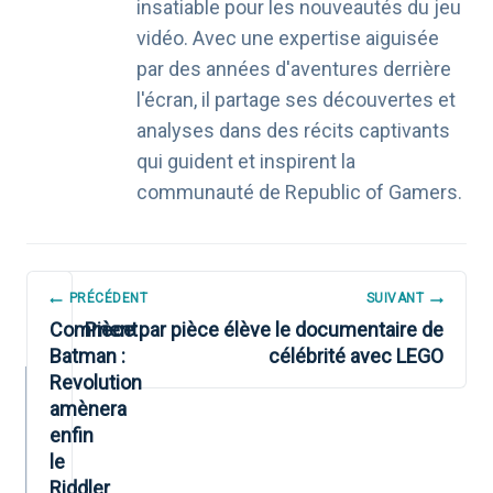
insatiable pour les nouveautés du jeu
vidéo. Avec une expertise aiguisée
par des années d'aventures derrière
l'écran, il partage ses découvertes et
analyses dans des récits captivants
qui guident et inspirent la
communauté de Republic of Gamers.
NAVIGATION
PRÉCÉDENT
SUIVANT
DE
Comment
Pièce par pièce élève le documentaire de
Batman :
célébrité avec LEGO
L’ARTICLE
Revolution
amènera
enfin
le
Riddler