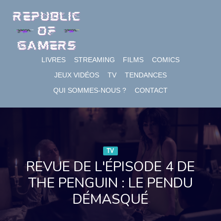
Skip
to
content
LIVRES
STREAMING
FILMS
COMICS
JEUX VIDÉOS
TV
TENDANCES
QUI SOMMES-NOUS ?
CONTACT
TV
REVUE DE L'ÉPISODE 4 DE
THE PENGUIN : LE PENDU
DÉMASQUÉ