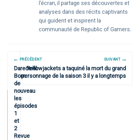
l'écran, il partage ses découvertes et
analyses dans des récits captivants
qui guident et inspirent la
communauté de Republic of Gamers.
NAVIGATION
PRÉCÉDENT
SUIVANT
DE
Daredevil:
Yellowjackets a taquiné la mort du grand
Born
personnage de la saison 3 il y a longtemps
L’ARTICLE
de
nouveau
les
épisodes
1
et
2
Revue