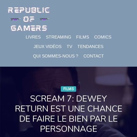
Skip
to
content
LIVRES
STREAMING
FILMS
COMICS
JEUX VIDÉOS
TV
TENDANCES
QUI SOMMES-NOUS ?
CONTACT
FILMS
SCREAM 7: DEWEY
RETURN EST UNE CHANCE
DE FAIRE LE BIEN PAR LE
PERSONNAGE