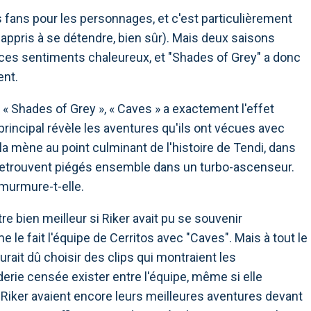
s fans pour les personnages, et c'est particulièrement
t appris à se détendre, bien sûr). Mais deux saisons
r ces sentiments chaleureux, et "Shades of Grey" a donc
ent.
 « Shades of Grey », « Caves » a exactement l'effet
incipal révèle les aventures qu'ils ont vécues avec
la mène au point culminant de l'histoire de Tendi, dans
se retrouvent piégés ensemble dans un turbo-ascenseur.
murmure-t-elle.
e bien meilleur si Riker avait pu se souvenir
 le fait l'équipe de Cerritos avec "Caves". Mais à tout le
urait dû choisir des clips qui montraient les
erie censée exister entre l'équipe, même si elle
et Riker avaient encore leurs meilleures aventures devant