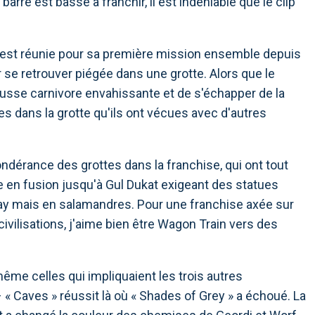
barre est basse à franchir, il est indéniable que le clip
os est réunie pour sa première mission ensemble depuis
r se retrouver piégée dans une grotte. Alors que le
sse carnivore envahissante et de s'échapper de la
es dans la grotte qu'ils ont vécues avec d'autres
ondérance des grottes dans la franchise, qui ont tout
e en fusion jusqu'à Gul Dukat exigeant des statues
y mais en salamandres. Pour une franchise axée sur
civilisations, j'aime bien être Wagon Train vers des
ême celles qui impliquaient les trois autres
« Caves » réussit là où « Shades of Grey » a échoué. La