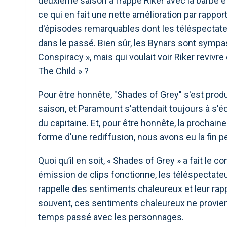
deuxième saison a frappé Riker avec la barbe e
ce qui en fait une nette amélioration par rapport
d'épisodes remarquables dont les téléspectat
dans le passé. Bien sûr, les Bynars sont sympa
Conspiracy », mais qui voulait voir Riker reviv
The Child » ?
Pour être honnête, "Shades of Grey" s'est produit
saison, et Paramount s'attendait toujours à s'é
du capitaine. Et, pour être honnête, la prochain
forme d'une rediffusion, nous avons eu la fin pe
Quoi qu’il en soit, « Shades of Grey » a fait le c
émission de clips fonctionne, les téléspectateur
rappelle des sentiments chaleureux et leur rappe
souvent, ces sentiments chaleureux ne provienn
temps passé avec les personnages.