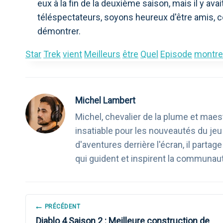
eux à la fin de la deuxième saison, mais il y a
téléspectateurs, soyons heureux d'être amis, 
démontrer.
Star
Trek
vient
Meilleurs
être
Quel
Episode
montre
Michel Lambert
Michel, chevalier de la plume et maest
insatiable pour les nouveautés du je
d'aventures derrière l'écran, il part
qui guident et inspirent la communau
NAVIGATION
PRÉCÉDENT
Diablo 4 Saison 2 : Meilleure construction de