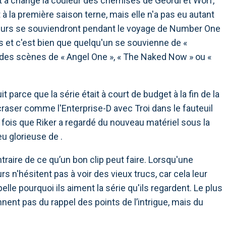
t a changé la couleur des chemises de Geordi et Worf,
 à la première saison terne, mais elle n'a pas eu autant
eurs se souviendront pendant le voyage de Number One
s et c'est bien que quelqu'un se souvienne de «
re des scènes de « Angel One », « The Naked Now » ou «
 parce que la série était à court de budget à la fin de la
craser comme l'Enterprise-D avec Troi dans le fauteuil
e fois que Riker a regardé du nouveau matériel sous la
u glorieuse de .
ontraire de ce qu’un bon clip peut faire. Lorsqu'une
s n'hésitent pas à voir des vieux trucs, car cela leur
lle pourquoi ils aiment la série qu'ils regardent. Le plus
ent pas du rappel des points de l’intrigue, mais du