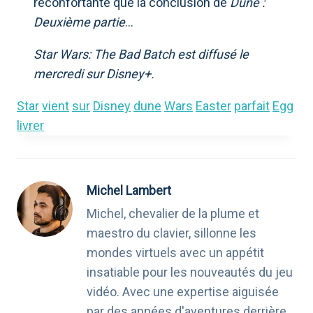
réconfortante que la conclusion de
Dune :
Deuxième partie
…
Star Wars: The Bad Batch est diffusé le
mercredi sur Disney+.
Star
vient
sur
Disney
dune
Wars
Easter
parfait
Egg
livrer
Michel Lambert
Michel, chevalier de la plume et
maestro du clavier, sillonne les
mondes virtuels avec un appétit
insatiable pour les nouveautés du jeu
vidéo. Avec une expertise aiguisée
par des années d'aventures derrière