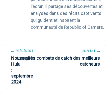
l'écran, il partage ses découvertes et
analyses dans des récits captivants
qui guident et inspirent la
communauté de Republic of Gamers.
NAVIGATION
PRÉCÉDENT
SUIVANT
DE
Nouveautés
Les pires combats de catch des meilleurs
Hulu
catcheurs
L’ARTICLE
:
septembre
2024