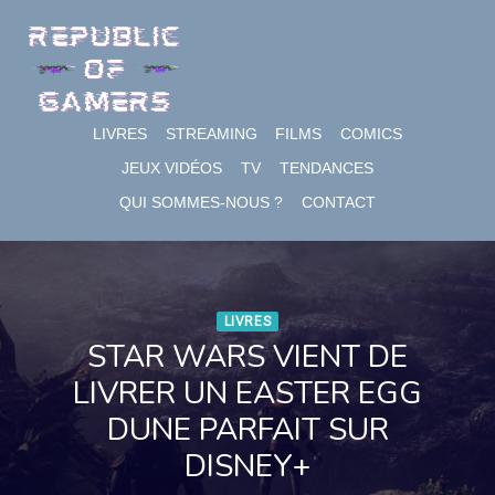
Skip
to
content
LIVRES
STREAMING
FILMS
COMICS
JEUX VIDÉOS
TV
TENDANCES
QUI SOMMES-NOUS ?
CONTACT
LIVRES
STAR WARS VIENT DE
LIVRER UN EASTER EGG
DUNE PARFAIT SUR
DISNEY+