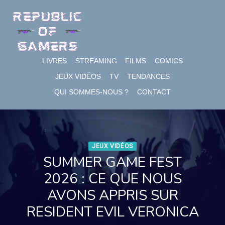
Skip
to
content
LIVRES
STREAMING
FILMS
COMICS
JEUX VIDÉOS
TV
TENDANCES
QUI SOMMES-NOUS ?
CONTACT
JEUX VIDÉOS
SUMMER GAME FEST
2026 : CE QUE NOUS
AVONS APPRIS SUR
RESIDENT EVIL VERONICA