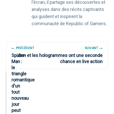
l'écran, il partage ses découvertes et
analyses dans des récits captivants
qui guident et inspirent la
communauté de Republic of Gamers.
NAVIGATION
PRÉCÉDENT
SUIVANT
DE
Spider-
Jem et les hologrammes ont une seconde
Man :
chance en live action
L’ARTICLE
le
triangle
romantique
d'un
tout
nouveau
jour
peut