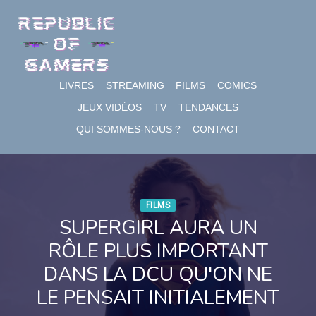
Skip
to
content
LIVRES
STREAMING
FILMS
COMICS
JEUX VIDÉOS
TV
TENDANCES
QUI SOMMES-NOUS ?
CONTACT
FILMS
SUPERGIRL AURA UN
RÔLE PLUS IMPORTANT
DANS LA DCU QU'ON NE
LE PENSAIT INITIALEMENT