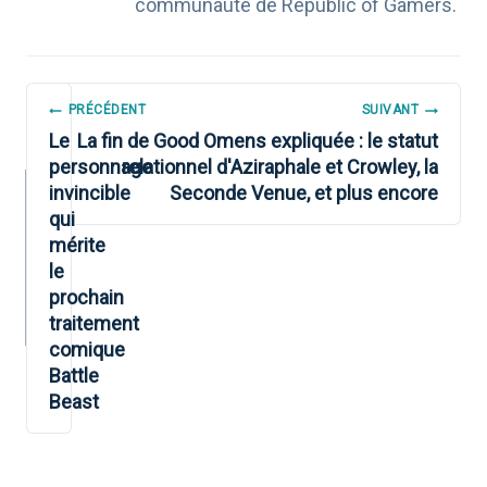
communauté de Republic of Gamers.
NAVIGATION
PRÉCÉDENT
SUIVANT
DE
Le
La fin de Good Omens expliquée : le statut
personnage
relationnel d'Aziraphale et Crowley, la
L’ARTICLE
invincible
Seconde Venue, et plus encore
qui
mérite
le
prochain
traitement
comique
Battle
Beast