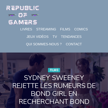
Skip
to
content
LIVRES
STREAMING
FILMS
COMICS
JEUX VIDÉOS
TV
TENDANCES
QUI SOMMES-NOUS ?
CONTACT
FILMS
SYDNEY SWEENEY
REJETTE LES RUMEURS DE
BOND GIRL EN
RECHERCHANT BOND