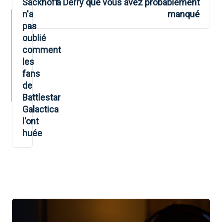
Sackhoff
à Derry que vous avez probablement
L’ARTICLE
n'a
manqué
pas
oublié
comment
les
fans
de
Battlestar
Galactica
l'ont
huée