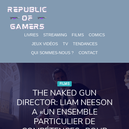
Skip
to
content
LIVRES
STREAMING
FILMS
COMICS
JEUX VIDÉOS
TV
TENDANCES
QUI SOMMES-NOUS ?
CONTACT
FILMS
THE NAKED GUN
DIRECTOR: LIAM NEESON
A «UN ENSEMBLE
PARTICULIER DE