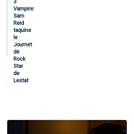
3
Vampire:
Sam
Reid
taquine
le
Journet
de
Rock
Star
de
Lestat