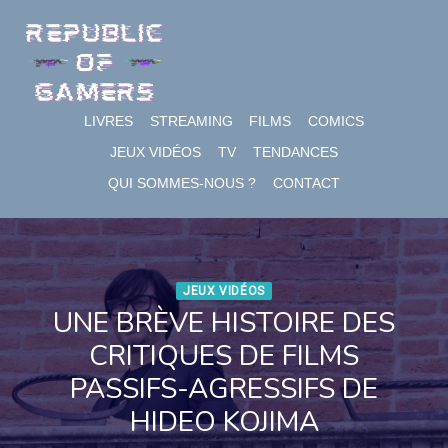
Skip
to
content
LIVRES
STREAMING
FILMS
COMICS
JEUX VIDÉOS
TV
TENDANCES
QUI SOMMES-NOUS ?
CONTACT
JEUX VIDÉOS
UNE BRÈVE HISTOIRE DES
CRITIQUES DE FILMS
PASSIFS-AGRESSIFS DE
HIDEO KOJIMA