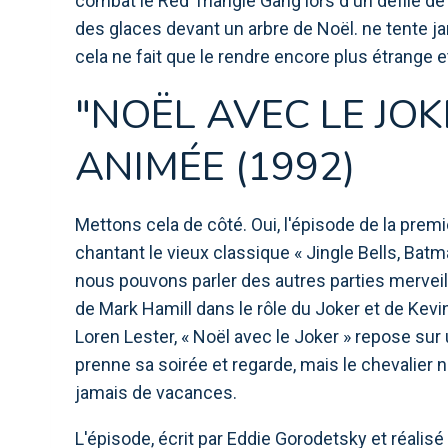
combat le Red Triangle Gang lors d'un défilé d
des glaces devant un arbre de Noël. ne tente j
cela ne fait que le rendre encore plus étrange e
"NOËL AVEC LE JOK
ANIMÉE (1992)
Mettons cela de côté. Oui, l'épisode de la prem
chantant le vieux classique « Jingle Bells, Bat
nous pouvons parler des autres parties merveil
de Mark Hamill dans le rôle du Joker et de Kevi
Loren Lester, « Noël avec le Joker » repose s
prenne sa soirée et regarde, mais le chevalier noi
jamais de vacances.
L'épisode, écrit par Eddie Gorodetsky et réali