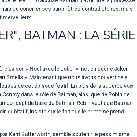
e Noël et Penguin accuse Batman d'avoir tué la princesse
amais de concilier ses paramètres contradictoires, mais
t merveilleux.
ER", BATMAN : LA SÉRIE
ière saison « Noël avec le Joker » met en scène Joker
man Smells ». Maintenant que nous avons couvert cela,
leuses de cet épisode festif. En plus de la superbe voix
n Conroy dans le rôle de Batman, ainsi que de Robin de
ur un concept de base de Batman. Robin veut que Batman
r, dubitatif, insiste sur le fait que le crime ne prend
sé par Kent Butterworth, semble soutenir le pessimisme