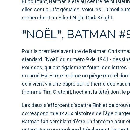
Et pourtant, Batman a été au centre de plusieurs 
elles sont plutôt géniales. Voici les 10 meille
recherchent un Silent Night Dark Knight.
"NOËL", BATMAN #9
Pour la première aventure de Batman Christmas, l
standard. "Noël" du numéro 9 de 1941 - dessin
Roussos, qui ont également fourni des lettres
nommé Hal Fink et même un piège mortel dont B
cela vient via une câpre sur le thème des vac
(nommé Tim Cratchit, hochant la tête) dont le p
Les deux s'efforcent d'abattre Fink et de prouv
correspond mieux aux histoires de l'âge d'arge
Batman fait semblant d'être un fantôme pour eff
ostentatoire qui implique littéralement de me