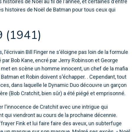
histoires de Noël au fil de l'année, et certaines d'entre
ures histoires de Noël de Batman pour tous ceux qui
 (1941)
'écrivain Bill Finger ne s'éloigne pas loin de la formule
é par Bob Kane, encré par Jerry Robinson et George
 - met en scène un homme innocent, un chef de la mafia
atman et Robin doivent s'échapper. . Cependant, tout
ances, dans laquelle le Dynamic Duo découvre un garçon
ère (Bob Cratchit, bien sûr) a été piégé et emprisonné.
er l'innocence de Cratchit avec une intrigue qui
nt qui viendront au cours de la prochaine décennie.
rayer Fink et lui faire faire des aveux, un subterfuge
ttre un masque sur son masque. Malgré ses excès, « Noël