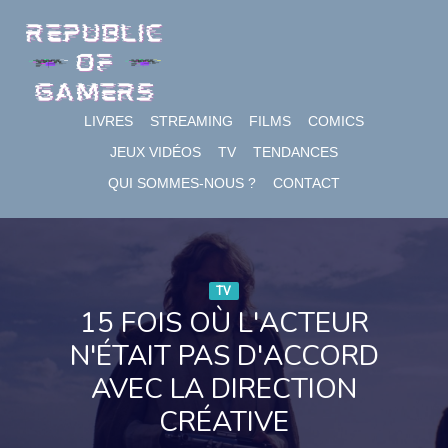
Skip
to
content
LIVRES
STREAMING
FILMS
COMICS
JEUX VIDÉOS
TV
TENDANCES
QUI SOMMES-NOUS ?
CONTACT
TV
15 FOIS OÙ L'ACTEUR
N'ÉTAIT PAS D'ACCORD
AVEC LA DIRECTION
CRÉATIVE