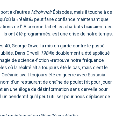
pport à d'autres
Miroir noir
Épisodes, mais il touche à de
qu'où la «réalité» peut faire confiance maintenant que
tions de l'IA comme fait et les chatbots biaisaient des
i ils ont été programmés, est une crise de notre temps.
 40, George Orwell a mis en garde contre le passé
 publiée. Dans Orwell
1984
le doublement a été appliqué
la magie de science-fiction «retrouve notre fréquence
es où la réalité alt a toujours été le cas, mais c'est le
 l'Océanie avait toujours été en guerre avec Eastasia
 nom d'un restaurant de chaîne de poulet frit pour jouer
rnet en une éloge de désinformation sans cervelle pour
l un pendentif qu'il peut utiliser pour nous déplacer de
nt maintenant en difficulté sur Netflix.