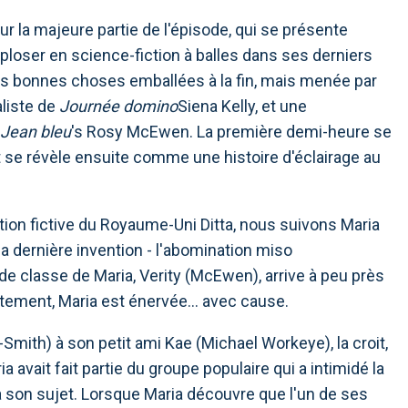
r la majeure partie de l'épisode, qui se présente
oser en science-fiction à balles dans ses derniers
des bonnes choses emballées à la fin, mais menée par
liste de
Journée domino
Siena Kelly, et une
Jean bleu
's Rosy McEwen. La première demi-heure se
e révèle ensuite comme une histoire d'éclairage au
ation fictive du Royaume-Uni Ditta, nous suivons Maria
 sa dernière invention - l'abomination miso
 classe de Maria, Verity (McEwen), arrive à peu près
rtement, Maria est énervée… avec cause.
mith) à son petit ami Kae (Michael Workeye), la croit,
a avait fait partie du groupe populaire qui a intimidé la
son sujet. Lorsque Maria découvre que l'un de ses