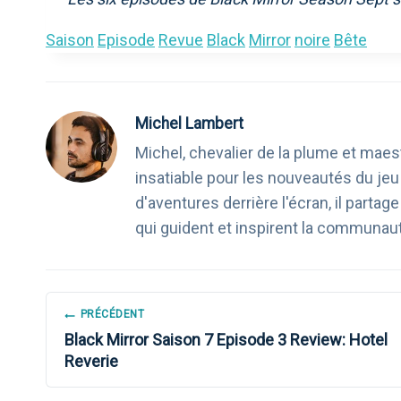
Saison
Episode
Revue
Black
Mirror
noire
Bête
Michel Lambert
Michel, chevalier de la plume et maest
insatiable pour les nouveautés du je
d'aventures derrière l'écran, il part
qui guident et inspirent la communau
NAVIGATION
PRÉCÉDENT
Black Mirror Saison 7 Episode 3 Review: Hotel
DE
Reverie