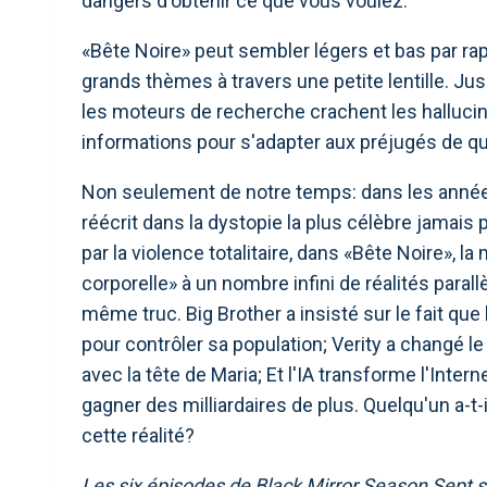
dangers d'obtenir ce que vous voulez.
«Bête Noire» peut sembler légers et bas par ra
grands thèmes à travers une petite lentille. Jus
les moteurs de recherche crachent les hallucina
informations pour s'adapter aux préjugés de qu
Non seulement de notre temps: dans les années
réécrit dans la dystopie la plus célèbre jamais
par la violence totalitaire, dans «Bête Noire», 
corporelle» à un nombre infini de réalités parallèl
même truc. Big Brother a insisté sur le fait que
pour contrôler sa population; Verity a changé le
avec la tête de Maria; Et l'IA transforme l'Inte
gagner des milliardaires de plus. Quelqu'un a-t-i
cette réalité?
Les six épisodes de Black Mirror Season Sept so