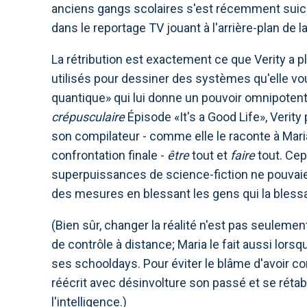
anciens gangs scolaires s'est récemment suicidé
dans le reportage TV jouant à l'arrière-plan de 
La rétribution est exactement ce que Verity a p
utilisés pour dessiner des systèmes qu'elle vou
quantique» qui lui donne un pouvoir omnipote
crépusculaire
Épisode «It's a Good Life», Verity 
son compilateur - comme elle le raconte à Mari
confrontation finale -
être
tout et
faire
tout. Cep
superpuissances de science-fiction ne pouvaie
des mesures en blessant les gens qui la blessa
(Bien sûr, changer la réalité n'est pas seuleme
de contrôle à distance; Maria le fait aussi lorsqu
ses schooldays. Pour éviter le blâme d'avoir co
réécrit avec désinvolture son passé et se rétabl
l'intelligence.)