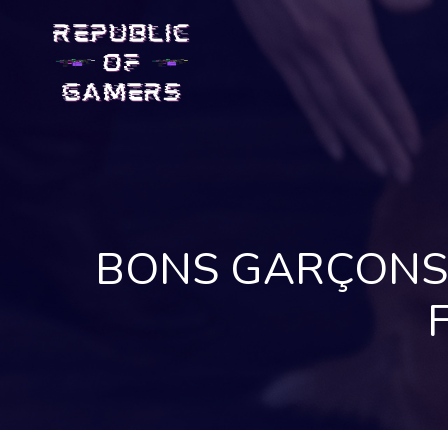
Skip
to
content
BONS GARÇONS E