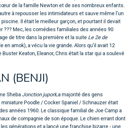
e cœur de la famille Newton et de ses nombreux enfants.
un autre à repousser les intimidateurs et sauve même l'un
scine. Il était le meilleur garçon, et pourtant il devait
sier ??? Mec, les comédies familiales des années 90
age de titre dans la première et la suite
Le 2e de
en amok), a vécu la vie grande. Alors qu'il avait 12
Buster Keaton, Eleanor, Chris était la star qui a soulevé
N (BENJI)
omme Sheba
Jonction jupon
La majorité des gens
iniature Poodle / Cocker Spaniel / Schnauzer était
des années 1960. Le classique familial de Joe Camp a
nimaux de compagnie de son époque. Le chien errant dont
les générations et a lancé une franchise bizarre - une