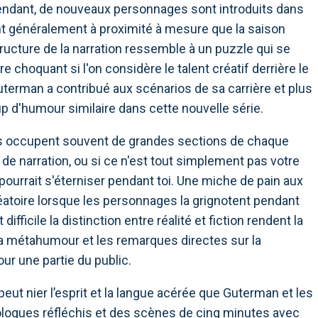
pendant, de nouveaux personnages sont introduits dans
ent généralement à proximité à mesure que la saison
structure de la narration ressemble à un puzzle qui se
e choquant si l'on considère le talent créatif derrière le
uterman a contribué aux scénarios de sa carrière et plus
 d'humour similaire dans cette nouvelle série.
es occupent souvent de grandes sections de chaque
 de narration, ou si ce n'est tout simplement pas votre
la pourrait s'éterniser pendant toi. Une miche de pain aux
éatoire lorsque les personnages la grignotent pendant
ficile la distinction entre réalité et fiction rendent la
La métahumour et les remarques directes sur la
ur une partie du public.
eut nier l’esprit et la langue acérée que Guterman et les
ologues réfléchis et des scènes de cinq minutes avec