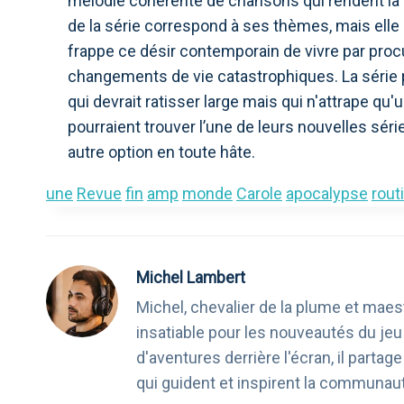
mélodie cohérente de chansons qui rendent la s
de la série correspond à ses thèmes, mais elle 
frappe ce désir contemporain de vivre par pro
changements de vie catastrophiques. La série p
qui devrait ratisser large mais qui n'attrape q
pourraient trouver l’une de leurs nouvelles sé
autre option en toute hâte.
une
Revue
fin
amp
monde
Carole
apocalypse
rout
Michel Lambert
Michel, chevalier de la plume et maest
insatiable pour les nouveautés du je
d'aventures derrière l'écran, il part
qui guident et inspirent la communau