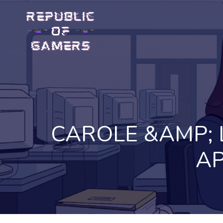
Skip
to
content
CAROLE &AMP; 
AP