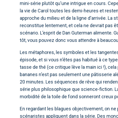
mini-série plutôt qu'une intrigue en cours. Ce
la vie de Carol toutes les demi-heures et rest
approche du milieu et de la ligne d'arrivée. La 
reconstitue lentement, et cela ne devrait pas êtr
scénario. L’esprit de Dan Guterman alimente. G
tôt, vous pouvez donc vous attendre à beaucoup
Les métaphores, les symboles et les tangent
épisode, et si vous n'êtes pas habitué à ce type
tasse de thé (ce critique lève la main ici !), ce
bananes n'est pas seulement une pâtisserie al
20 minutes. Les séquences de rêve qui rendent dif
série plus philosophique que science-fiction. 
morbidité de la toile de fond sonneront creux po
En regardant les blagues objectivement, on ne p
scénaristes appliquent dans la série. Des mon