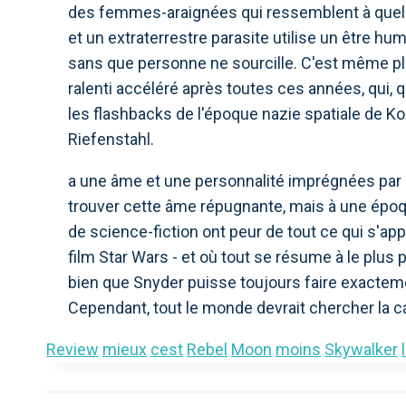
des femmes-araignées qui ressemblent à quelq
et un extraterrestre parasite utilise un être 
sans que personne ne sourcille. C'est même plu
ralenti accéléré après toutes ces années, qui, 
les flashbacks de l'époque nazie spatiale de Ko
Riefenstahl.
a une âme et une personnalité imprégnées par 
trouver cette âme répugnante, mais à une époqu
de science-fiction ont peur de tout ce qui s'a
film Star Wars - et où tout se résume à le plu
bien que Snyder puisse toujours faire exactemen
Cependant, tout le monde devrait chercher la 
Review
mieux
cest
Rebel
Moon
moins
Skywalker