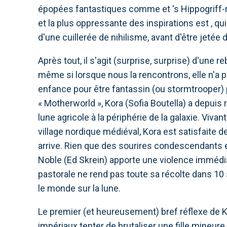
épopées fantastiques comme et 's Hippogriff-ri
et la plus oppressante des inspirations est , q
d'une cuillerée de nihilisme, avant d'être jeté
Après tout, il s'agit (surprise, surprise) d'une 
même si lorsque nous la rencontrons, elle n'a p
enfance pour être fantassin (ou stormtrooper)
« Motherworld », Kora (Sofia Boutella) a depuis r
lune agricole à la périphérie de la galaxie. Vi
village nordique médiéval, Kora est satisfaite de
arrive. Rien que des sourires condescendants et
Noble (Ed Skrein) apporte une violence immédi
pastorale ne rend pas toute sa récolte dans 1
le monde sur la lune.
Le premier (et heureusement) bref réflexe de Ko
impériaux tenter de brutaliser une fille mineure