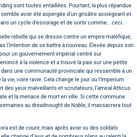
ding sont toutes entaillées. Pourtant, la plus répandue
ui semble avoir été aspergée d'un grisâtre assiégeant et
e dans un cycle d'essorage et de sortir comme… ceci.
rebelle rebelle qui se dresse contre un empire maléfique,
as l'intention de se battre à nouveau. Élevée depuis son
 pour un gouvernement impérial centré sur
enoncé à la violence et a trouvé la paix sur une petite
vant dans une communauté provinciale qui ressemble à un
 la vie, voire ravie. Cela change le jour où l’Imperium
 des yeux malveillants et scrutateurs, l'amiral Atticus
ate et la menace de mort en ville. Si cette commune
0 semaines au dreadnought de Noble, il massacrera tout
ra est de courir, mais après avoir vu des soldats
, elle change d'avis et de nombreux plans au ralenti la