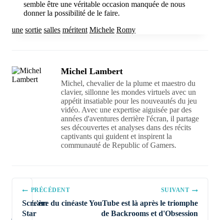
semble être une véritable occasion manquée de nous
donner la possibilité de le faire.
une
sortie
salles
méritent
Michele
Romy
Michel Lambert
Michel, chevalier de la plume et maestro du
clavier, sillonne les mondes virtuels avec un
appétit insatiable pour les nouveautés du jeu
vidéo. Avec une expertise aiguisée par des
années d'aventures derrière l'écran, il partage
ses découvertes et analyses dans des récits
captivants qui guident et inspirent la
communauté de Republic of Gamers.
Navigation
PRÉCÉDENT
SUIVANT
de
Scream
L'ère du cinéaste YouTube est là après le triomphe
l’article
Star
de Backrooms et d'Obsession