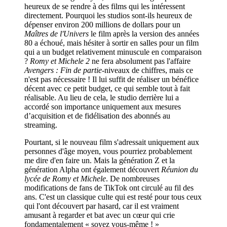
heureux de se rendre à des films qui les intéressent
directement. Pourquoi les studios sont-ils heureux de
dépenser environ 200 millions de dollars pour un
Maîtres de l'Univers
le film après la version des années
80 a échoué, mais hésiter à sortir en salles pour un film
qui a un budget relativement minuscule en comparaison
?
Romy et Michele 2
ne fera absolument pas l'affaire
Avengers : Fin de partie
-niveaux de chiffres, mais ce
n'est pas nécessaire ! Il lui suffit de réaliser un bénéfice
décent avec ce petit budget, ce qui semble tout à fait
réalisable. Au lieu de cela, le studio derrière lui a
accordé son importance uniquement aux mesures
d’acquisition et de fidélisation des abonnés au
streaming.
Pourtant, si le nouveau film s'adressait uniquement aux
personnes d'âge moyen, vous pourriez probablement
me dire d'en faire un. Mais la génération Z et la
génération Alpha ont également découvert
Réunion du
lycée de Romy et Michele
. De nombreuses
modifications de fans de TikTok ont ​​​​circulé au fil des
ans. C'est un classique culte qui est resté pour tous ceux
qui l'ont découvert par hasard, car il est vraiment
amusant à regarder et bat avec un cœur qui crie
fondamentalement « soyez vous-même ! »