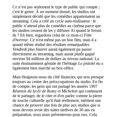
Ce n’est pas seulement le type de public qui compte ;
c'est le genre. À un moment donné, les studios ont
simplement décidé que les comédies appartenaient au
streaming. Cela a créé un cycle auto-réalisateur : le
public n’attend plus de comédies au cinéma parce que
les studios cessent de les y diffuser. Et quand le feront-
ils ? Eh bien, regardons celui de ce mois-ci
Film
d'horreur
. Ce n'est même pas un bon film, mais il a
quand même réalisé des résultats remarquables.
Vendredi plus bizarre
aurait également pu passer
directement au streaming, mais aurait plutôt gagné
environ 94 millions de dollars au niveau national. La
suite étonnamment géniale de l'héritage
Le pistolet nu
a
également bien marché au box-office.
Mais éloignons-nous du côté financier, qui sera presque
toujours au centre des préoccupations du studio. En fin
de compte, les gens qui ont partagé les années 1997
Réunion du lycée de Romy et Michele
et qui continuent
de le partager, de le citer et d'en parler comme la pierre
de touche culturelle qu'il était réellement, méritent une
chance de prouver une fois de plus aux studios que si
nous devons avoir des suites tardives de 30 ans en
préparation, nous nous présenterons pour eux. Cela