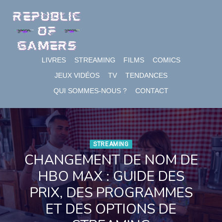
Skip
to
content
LIVRES
STREAMING
FILMS
COMICS
JEUX VIDÉOS
TV
TENDANCES
QUI SOMMES-NOUS ?
CONTACT
STREAMING
CHANGEMENT DE NOM DE
HBO MAX : GUIDE DES
PRIX, DES PROGRAMMES
ET DES OPTIONS DE