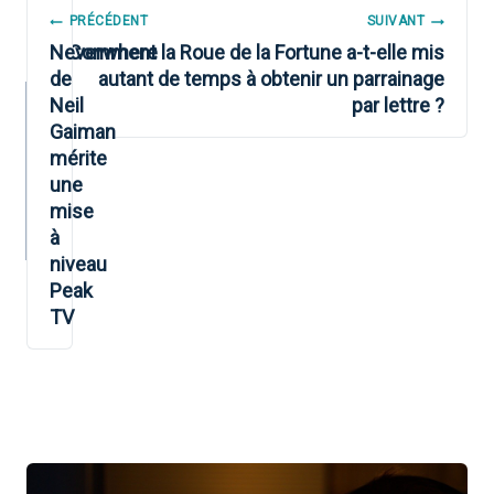
NAVIGATION
PRÉCÉDENT
SUIVANT
DE
Neverwhere
Comment la Roue de la Fortune a-t-elle mis
de
autant de temps à obtenir un parrainage
L’ARTICLE
Neil
par lettre ?
Gaiman
mérite
une
mise
à
niveau
Peak
TV