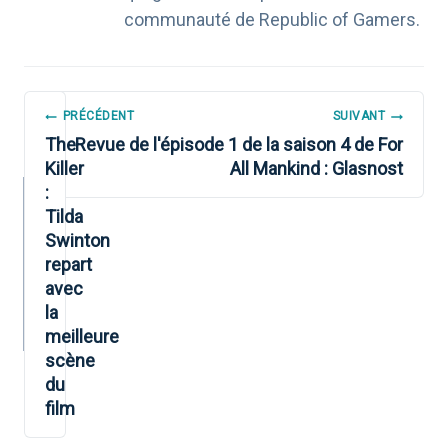
communauté de Republic of Gamers.
NAVIGATION
PRÉCÉDENT
SUIVANT
DE
The
Revue de l'épisode 1 de la saison 4 de For
Killer
All Mankind : Glasnost
L’ARTICLE
:
Tilda
Swinton
repart
avec
la
meilleure
scène
du
film