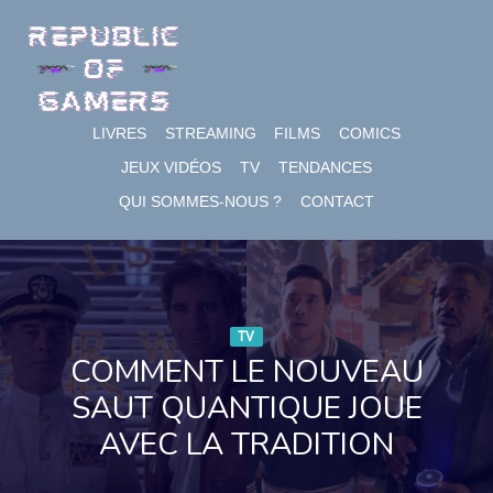
Skip
to
content
LIVRES
STREAMING
FILMS
COMICS
JEUX VIDÉOS
TV
TENDANCES
QUI SOMMES-NOUS ?
CONTACT
TV
COMMENT LE NOUVEAU
SAUT QUANTIQUE JOUE
AVEC LA TRADITION