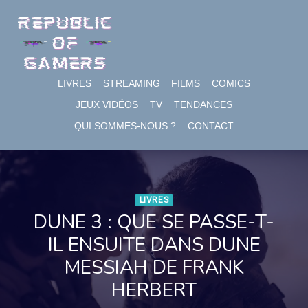
Skip
to
content
LIVRES
STREAMING
FILMS
COMICS
JEUX VIDÉOS
TV
TENDANCES
QUI SOMMES-NOUS ?
CONTACT
LIVRES
DUNE 3 : QUE SE PASSE-T-
IL ENSUITE DANS DUNE
MESSIAH DE FRANK
HERBERT