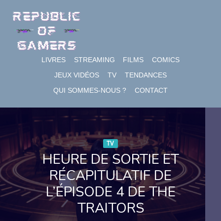
Skip
to
content
LIVRES
STREAMING
FILMS
COMICS
JEUX VIDÉOS
TV
TENDANCES
QUI SOMMES-NOUS ?
CONTACT
TV
HEURE DE SORTIE ET
RÉCAPITULATIF DE
L’ÉPISODE 4 DE THE
TRAITORS