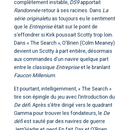
complètement instable,
DS9
apportait
Randonnée
retour à ses racines. Dans
La
série originale
tu as toujours eu le sentiment
que le
Entreprise
était sur le point de
s'effondrer si Kirk poussait Scotty trop loin.
Dans « The Search », O'Brien (Colm Meaney)
devient un Scotty à part entière, désormais
aux commandes d'un navire quelque part
entre le classique
Entreprise
et le branlant
Faucon Millenium
.
Et pourtant, intelligemment, « The Search »
tire son épingle du jeu avec l’introduction du
De défi
. Après s'être dirigé vers le quadrant
Gamma pour trouver les fondateurs, le
De
défi
est sauté par des navires de guerre
Jem'Hadar et
perd
. En fait, Dax et O'Brien