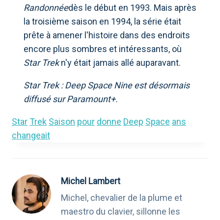
Randonnée
dès le début en 1993. Mais après
la troisième saison en 1994, la série était
prête à amener l'histoire dans des endroits
encore plus sombres et intéressants, où
Star Trek
n'y était jamais allé auparavant.
Star Trek : Deep Space Nine est désormais
diffusé sur Paramount+.
Star
Trek
Saison
pour
donne
Deep
Space
ans
changeait
Michel Lambert
Michel, chevalier de la plume et
maestro du clavier, sillonne les