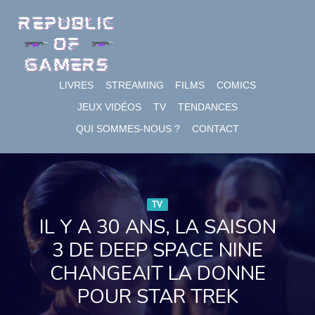
Skip
to
content
LIVRES
STREAMING
FILMS
COMICS
JEUX VIDÉOS
TV
TENDANCES
QUI SOMMES-NOUS ?
CONTACT
TV
IL Y A 30 ANS, LA SAISON
3 DE DEEP SPACE NINE
CHANGEAIT LA DONNE
POUR STAR TREK