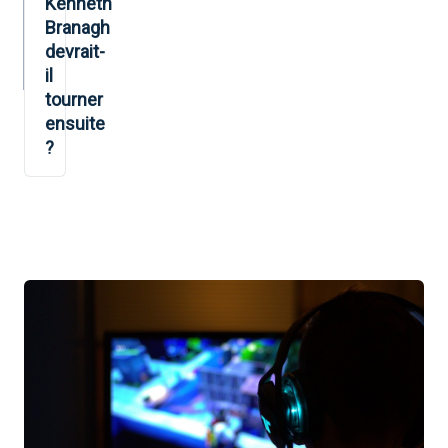
Kenneth
Branagh
devrait-
il
tourner
ensuite
?