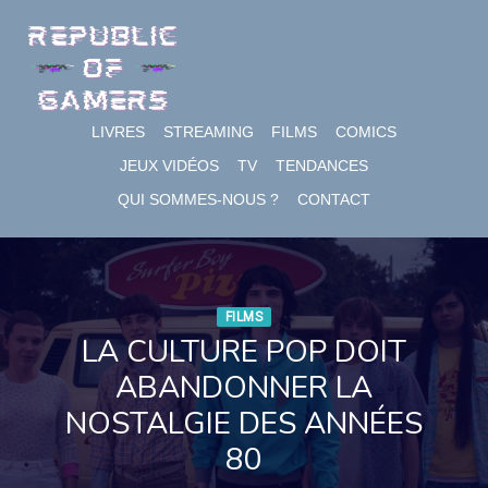
Skip
to
content
LIVRES
STREAMING
FILMS
COMICS
JEUX VIDÉOS
TV
TENDANCES
QUI SOMMES-NOUS ?
CONTACT
FILMS
LA CULTURE POP DOIT
ABANDONNER LA
NOSTALGIE DES ANNÉES
80