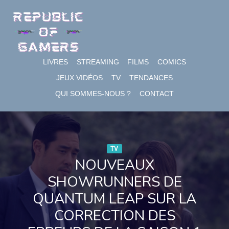
Skip
to
content
LIVRES
STREAMING
FILMS
COMICS
JEUX VIDÉOS
TV
TENDANCES
QUI SOMMES-NOUS ?
CONTACT
TV
NOUVEAUX
SHOWRUNNERS DE
QUANTUM LEAP SUR LA
CORRECTION DES