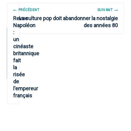
NAVIGATION
PRÉCÉDENT
SUIVANT
DE
Revue
La culture pop doit abandonner la nostalgie
Napoléon
des années 80
L’ARTICLE
:
un
cinéaste
britannique
fait
la
risée
de
l'empereur
français