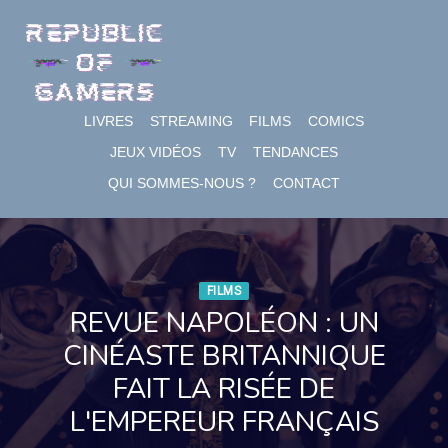
Skip
to
content
LIVRES
STREAMING
FILMS
COMICS
JEUX VIDÉOS
TV
TENDANCES
QUI SOMMES-NOUS ?
CONTACT
FILMS
REVUE NAPOLÉON : UN
CINÉASTE BRITANNIQUE
FAIT LA RISÉE DE
L'EMPEREUR FRANÇAIS