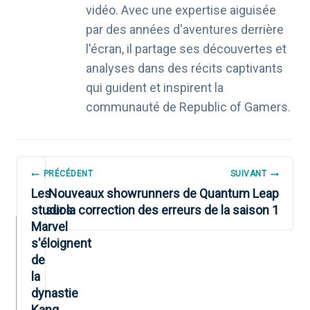
vidéo. Avec une expertise aiguisée
par des années d'aventures derrière
l'écran, il partage ses découvertes et
analyses dans des récits captivants
qui guident et inspirent la
communauté de Republic of Gamers.
NAVIGATION
PRÉCÉDENT
SUIVANT
DE
Les
Nouveaux showrunners de Quantum Leap
studios
sur la correction des erreurs de la saison 1
L’ARTICLE
Marvel
s'éloignent
de
la
dynastie
Kang