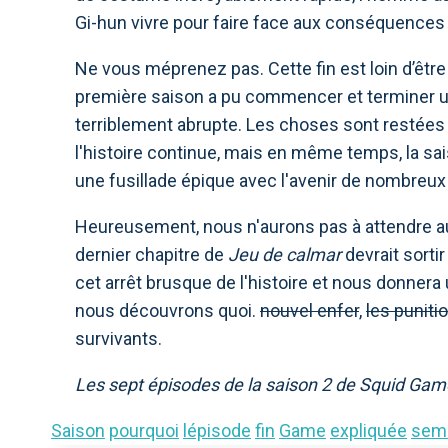
Gi-hun vivre pour faire face aux conséquence
Ne vous méprenez pas. Cette fin est loin d’être 
première saison a pu commencer et terminer un 
terriblement abrupte. Les choses sont restées 
l'histoire continue, mais en même temps, la sa
une fusillade épique avec l'avenir de nombre
Heureusement, nous n'aurons pas à attendre au
dernier chapitre de
Jeu de calmar
devrait sorti
cet arrêt brusque de l'histoire et nous donner
nous découvrons quoi.
nouvel enfer
,
les puniti
survivants.
Les sept épisodes de la saison 2 de Squid Game
Saison
pourquoi
lépisode
fin
Game
expliquée
sem