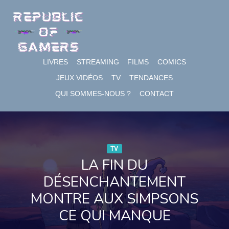
Skip
to
content
LIVRES
STREAMING
FILMS
COMICS
JEUX VIDÉOS
TV
TENDANCES
QUI SOMMES-NOUS ?
CONTACT
TV
LA FIN DU
DÉSENCHANTEMENT
MONTRE AUX SIMPSONS
CE QUI MANQUE