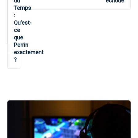
du
échoué
Temps
:
Qu'est-
ce
que
Perrin
exactement
?