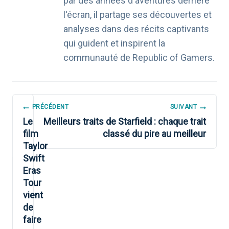
par des années d'aventures derrière
l'écran, il partage ses découvertes et
analyses dans des récits captivants
qui guident et inspirent la
communauté de Republic of Gamers.
NAVIGATION
PRÉCÉDENT
SUIVANT
DE
Le
Meilleurs traits de Starfield : chaque trait
film
classé du pire au meilleur
L’ARTICLE
Taylor
Swift
Eras
Tour
vient
de
faire