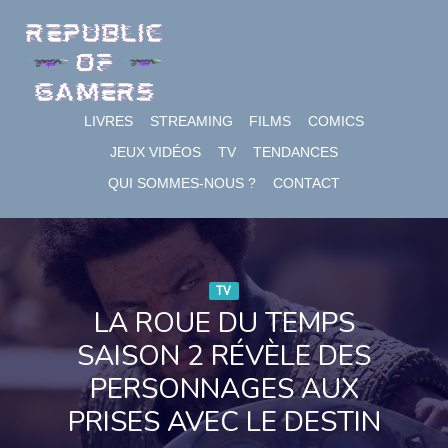
Skip
to
content
LIVRES
STREAMING
FILMS
COMICS
JEUX VIDÉOS
TV
TENDANCES
QUI SOMMES-NOUS ?
CONTACT
TV
LA ROUE DU TEMPS
SAISON 2 RÉVÈLE DES
PERSONNAGES AUX
PRISES AVEC LE DESTIN