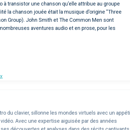
io à transistor une chanson qu'elle attribue au groupe
té la chanson jouée était la musique d'origine "Three
elson Group). John Smith et The Common Men sont
 nombreuses aventures audio et en prose, pour les
x
ro du clavier, sillonne les mondes virtuels avec un appéti
u vidéo. Avec une expertise aiguisée par des années
age ses découvertes et analyses dans des récits captivants