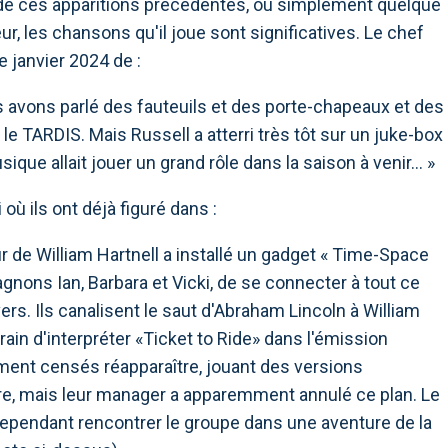
 de ces apparitions précédentes, ou simplement quelque
eur, les chansons qu'il joue sont significatives. Le chef
e janvier 2024 de :
s avons parlé des fauteuils et des porte-chapeaux et des
 le TARDIS. Mais Russell a atterri très tôt sur un juke-box
usique allait jouer un grand rôle dans la saison à venir… »
 où ils ont déjà figuré dans :
ur de William Hartnell a installé un gadget « Time-Space
agnons Ian, Barbara et Vicki, de se connecter à tout ce
ers. Ils canalisent le saut d'Abraham Lincoln à William
ain d'interpréter «Ticket to Ride» dans l'émission
ement censés réapparaître, jouant des versions
re, mais leur manager a apparemment annulé ce plan. Le
ependant rencontrer le groupe dans une aventure de la