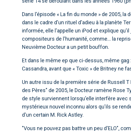
série 14 se déroulant dans les années 1960 (p
Dans l'épisode « La fin du monde » de 2005, la 
dans le cadre d'un rituel d'adieu à la planète Terr
informée, elle l'appelle un iPod et explique qu'
compositeurs de l'humanité, comme… la reprise 
Neuvième Docteur a un petit bouffon.
Et dans le même ep que ci-dessus, même gag : « 
Cassandra, avant que « Toxic » de Britney ne fa
Un autre issu de la première série de Russell T
des Pères" de 2005, le Docteur ramène Rose Ty
de style surviennent lorsqu'elle interfère ave
mystérieux nouvel inconnu alors qu'ils se rende
d'un certain M. Rick Astley.
"Vous ne pouvez pas battre un peu d'ELO", com