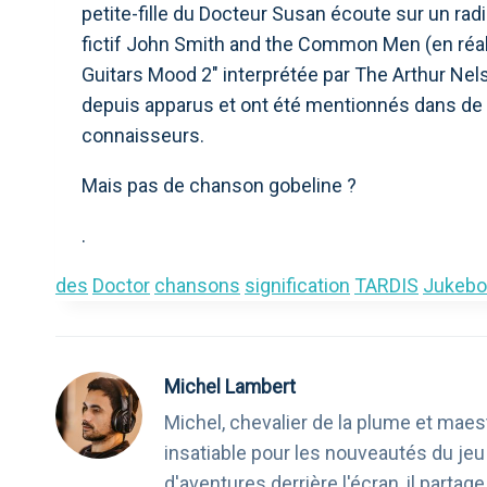
petite-fille du Docteur Susan écoute sur un rad
fictif John Smith and the Common Men (en réali
Guitars Mood 2" interprétée par The Arthur N
depuis apparus et ont été mentionnés dans de
connaisseurs.
Mais pas de chanson gobeline ?
.
des
Doctor
chansons
signification
TARDIS
Jukebo
Michel Lambert
Michel, chevalier de la plume et maest
insatiable pour les nouveautés du je
d'aventures derrière l'écran, il part