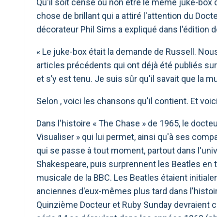
Qu'il soit censé ou non être le même juke-box
chose de brillant qui a attiré l'attention du Doct
décorateur Phil Sims a expliqué dans l'édition d
« Le juke-box était la demande de Russell. Nou
articles précédents qui ont déjà été publiés sur
et s’y est tenu. Je suis sûr qu'il savait que la m
Selon , voici les chansons qu'il contient. Et voici
Dans l'histoire « The Chase » de 1965, le docte
Visualiser » qui lui permet, ainsi qu'à ses comp
qui se passe à tout moment, partout dans l'univ
Shakespeare, puis surprennent les Beatles en tr
musicale de la BBC. Les Beatles étaient initial
anciennes d'eux-mêmes plus tard dans l'histoi
Quinzième Docteur et Ruby Sunday devraient c