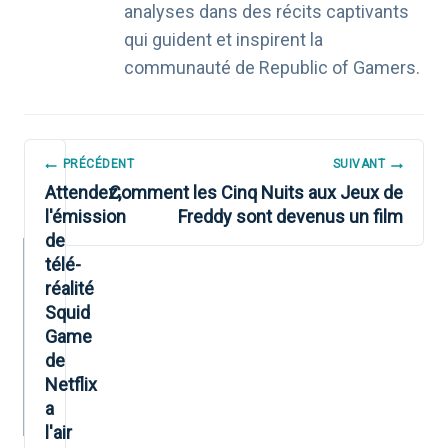
analyses dans des récits captivants
qui guident et inspirent la
communauté de Republic of Gamers.
NAVIGATION
PRÉCÉDENT
SUIVANT
DE
Attendez,
Comment les Cinq Nuits aux Jeux de
l'émission
Freddy sont devenus un film
L’ARTICLE
de
télé-
réalité
Squid
Game
de
Netflix
a
l'air