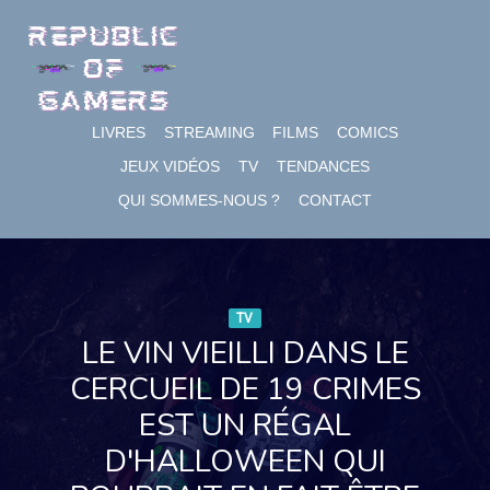
Skip
to
content
LIVRES
STREAMING
FILMS
COMICS
JEUX VIDÉOS
TV
TENDANCES
QUI SOMMES-NOUS ?
CONTACT
TV
LE VIN VIEILLI DANS LE
CERCUEIL DE 19 CRIMES
EST UN RÉGAL
D'HALLOWEEN QUI