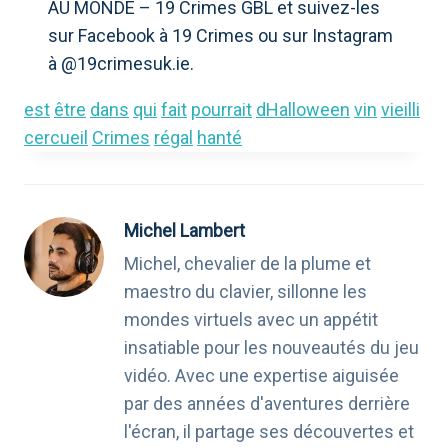
AU MONDE – 19 Crimes GBL et suivez-les
sur Facebook à 19 Crimes ou sur Instagram
à @19crimesuk.ie.
est
être
dans
qui
fait
pourrait
dHalloween
vin
vieilli
cercueil
Crimes
régal
hanté
Michel Lambert
Michel, chevalier de la plume et
maestro du clavier, sillonne les
mondes virtuels avec un appétit
insatiable pour les nouveautés du jeu
vidéo. Avec une expertise aiguisée
par des années d'aventures derrière
l'écran, il partage ses découvertes et