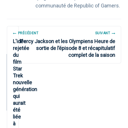
communauté de Republic of Gamers.
NAVIGATION
PRÉCÉDENT
SUIVANT
DE
L'idée
Percy Jackson et les Olympiens Heure de
rejetée
sortie de l’épisode 8 et récapitulatif
L’ARTICLE
du
complet de la saison
film
Star
Trek
nouvelle
génération
qui
aurait
été
liée
à