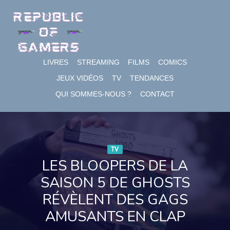
Skip
to
content
LIVRES
STREAMING
FILMS
COMICS
JEUX VIDÉOS
TV
TENDANCES
QUI SOMMES-NOUS ?
CONTACT
TV
LES BLOOPERS DE LA
SAISON 5 DE GHOSTS
RÉVÈLENT DES GAGS
AMUSANTS EN CLAP