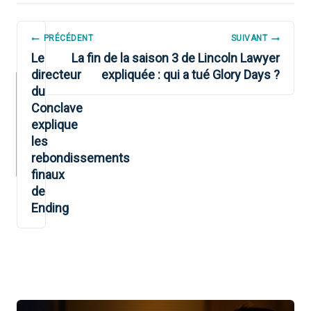
NAVIGATION
PRÉCÉDENT
SUIVANT
DE
Le
La fin de la saison 3 de Lincoln Lawyer
directeur
expliquée : qui a tué Glory Days ?
L’ARTICLE
du
Conclave
explique
les
rebondissements
finaux
de
Ending