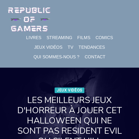
Skip
to
content
LIVRES
STREAMING
FILMS
COMICS
JEUX VIDÉOS
TV
TENDANCES
QUI SOMMES-NOUS ?
CONTACT
JEUX VIDÉOS
LES MEILLEURS JEUX
D'HORREUR À JOUER CET
HALLOWEEN QUI NE
SONT PAS RESIDENT EVIL