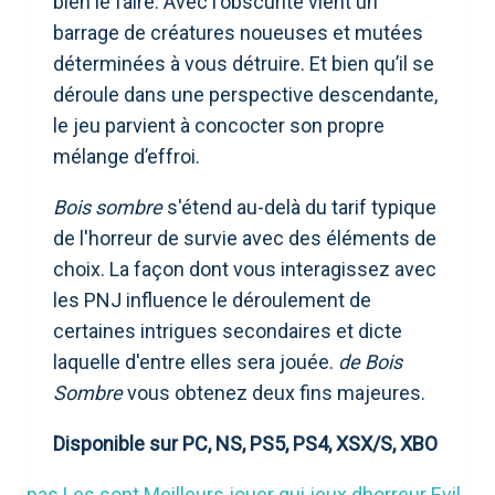
bien le faire. Avec l'obscurité vient un
barrage de créatures noueuses et mutées
déterminées à vous détruire. Et bien qu’il se
déroule dans une perspective descendante,
le jeu parvient à concocter son propre
mélange d’effroi.
Bois sombre
s'étend au-delà du tarif typique
de l'horreur de survie avec des éléments de
choix. La façon dont vous interagissez avec
les PNJ influence le déroulement de
certaines intrigues secondaires et dicte
laquelle d'entre elles sera jouée.
de Bois
Sombre
vous obtenez deux fins majeures.
Disponible sur PC, NS, PS5, PS4, XSX/S, XBO
pas
Les
sont
Meilleurs
jouer
qui
jeux
dhorreur
Evil