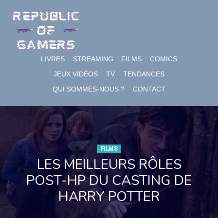
Skip
to
content
LIVRES
STREAMING
FILMS
COMICS
JEUX VIDÉOS
TV
TENDANCES
QUI SOMMES-NOUS ?
CONTACT
FILMS
LES MEILLEURS RÔLES
POST-HP DU CASTING DE
HARRY POTTER