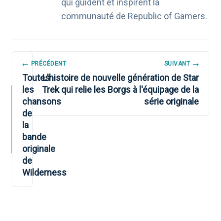
qui guident et inspirent la
communauté de Republic of Gamers.
NAVIGATION
PRÉCÉDENT
SUIVANT
DE
Toutes
L'histoire de nouvelle génération de Star
les
Trek qui relie les Borgs à l'équipage de la
L’ARTICLE
chansons
série originale
de
la
bande
originale
de
Wilderness