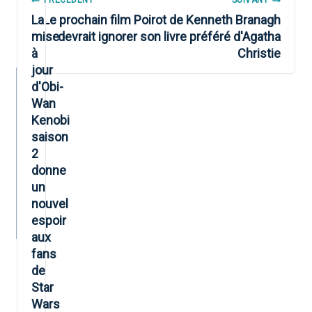
DE
La
Le prochain film Poirot de Kenneth Branagh
mise
devrait ignorer son livre préféré d'Agatha
L’ARTICLE
à
Christie
jour
d'Obi-
Wan
Kenobi
saison
2
donne
un
nouvel
espoir
aux
fans
de
Star
Wars