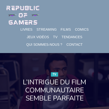
Skip
to
content
LIVRES
STREAMING
FILMS
COMICS
JEUX VIDÉOS
TV
TENDANCES
QUI SOMMES-NOUS ?
CONTACT
TV
L’INTRIGUE DU FILM
COMMUNAUTAIRE
SEMBLE PARFAITE